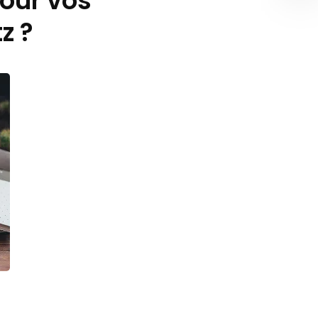
our vos
z ?