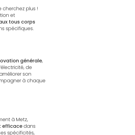
 cherchez plus !
tion et
aux tous corps
ns spécifiques.
novation générale
,
lectricité, de
 améliorer son
ccompagner à chaque
ment à Metz,
t efficace
dans
s spécificités,