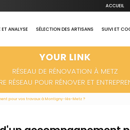
Navigation secondaire
ACCUEIL
 ET ANALYSE
SÉLECTION DES ARTISANS
SUIVI ET C
YOUR LINK
RÉSEAU DE RÉNOVATION À METZ
RE RÉSEAU POUR RÉNOVER ET ENTREPRE
nt pour vos travaux à Montigny-lès-Metz ?