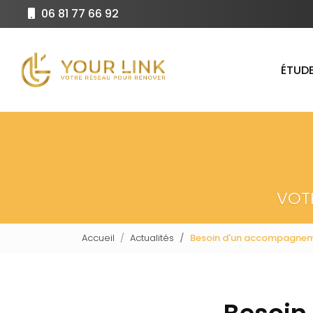
Aller
06 81 77 66 92
au
Navigation principale
contenu
principal
ÉTUDE
VOT
Accueil
Actualités
Besoin d'un accompagneme