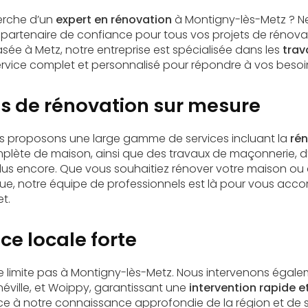
erche d’un
expert en rénovation
à Montigny-lès-Metz ? Ne
 partenaire de confiance pour tous vos projets de rénova
e à Metz, notre entreprise est spécialisée dans les
trav
service complet et personnalisé pour répondre à vos besoi
es de rénovation sur mesure
us proposons une large gamme de services incluant la
ré
mplète de maison, ainsi que des travaux de maçonnerie, d’é
plus encore. Que vous souhaitiez rénover votre maison ou
que, notre équipe de professionnels est là pour vous a
t.
ce locale forte
se limite pas à Montigny-lès-Metz. Nous intervenons égale
mnéville, et Woippy, garantissant une
intervention rapide e
âce à notre connaissance approfondie de la région et de se