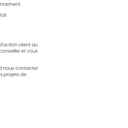
onnement.
tat
sfaction client au
onseiller et vous
 à nous contacter
os projets de