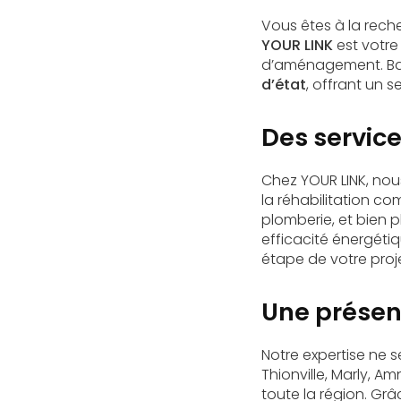
Vous êtes à la rech
YOUR LINK
est votre
d’aménagement. Basé
d’état
, offrant un 
Des servic
Chez YOUR LINK, no
la réhabilitation co
plomberie, et bien 
efficacité énergéti
étape de votre proje
Une présen
Notre expertise ne 
Thionville, Marly, A
toute la région. Gr