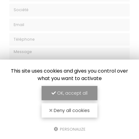
Nom Prénom
Société
Email
Téléphone
Message
This site uses cookies and gives you control over
what you want to activate
OK, accept all
J'autorise ce site à conserver l'ensemble des données transmises dans
ce formulaire pour faciliter le suivi et le traitement de ma demande.
Deny all cookies
(Aucune exploitation commerciale ne sera faite des données conservées.
Voir notre
politique de confidentialité
)
PERSONALIZE