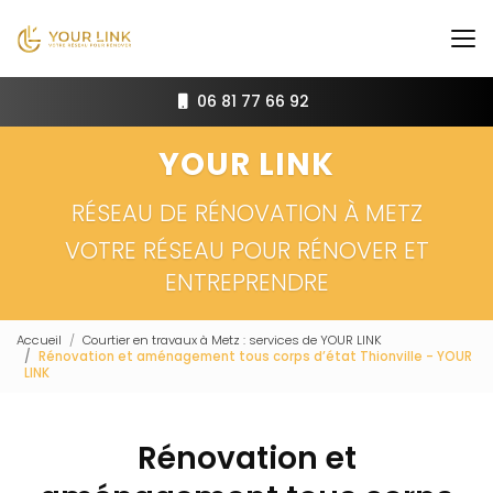
Aller
au
contenu
principal
06 81 77 66 92
YOUR LINK
RÉSEAU DE RÉNOVATION À METZ
VOTRE RÉSEAU POUR RÉNOVER ET
ENTREPRENDRE
Accueil
Courtier en travaux à Metz : services de YOUR LINK
Rénovation et aménagement tous corps d’état Thionville - YOUR
LINK
Rénovation et