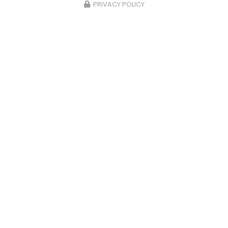
PRIVACY POLICY
Zone d'intervention
Metz
Thionville
Marly
Amnéville
Montigny-Lès-Metz
Woippy
Et le secteur...