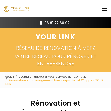
Aller
au
contenu
principal
06 81 77 66 92
YOUR LINK
RÉSEAU DE RÉNOVATION À METZ
VOTRE RÉSEAU POUR RÉNOVER ET
ENTREPRENDRE
Accueil
Courtier en travaux à Metz : services de YOUR LINK
Rénovation et aménagement tous corps d’état Woippy - YOUR
LINK
Rénovation et