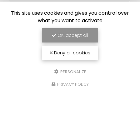
J'autorise ce site à conserver l'ensemble des données transmises dans
ce formulaire pour faciliter le suivi et le traitement de ma demande.
This site uses cookies and gives you control over
(Aucune exploitation commerciale ne sera faite des données conservées.
Voir notre
politique de confidentialité
)
what you want to activate
OK, accept all
Deny all cookies
PERSONALIZE
PRIVACY POLICY
Zone d'intervention
Metz
Thionville
Marly
Amnéville