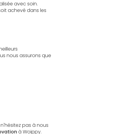
lisée avec soin.
 soit achevé dans les
eilleurs
nous nous assurons que
 n'hésitez pas à nous
ovation
à Woippy.