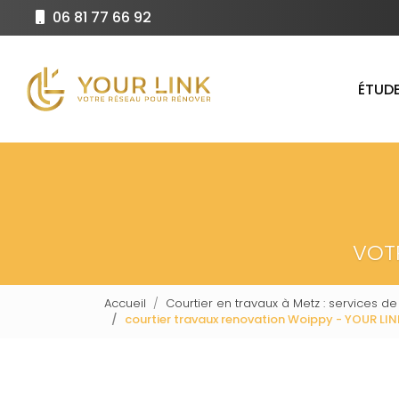
Aller
06 81 77 66 92
au
Navigation principale
contenu
principal
ÉTUDE
VOT
Accueil
Courtier en travaux à Metz : services de
courtier travaux renovation Woippy - YOUR LIN