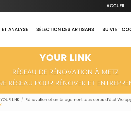
Navigation secondaire
ACCUEIL
 ET ANALYSE
SÉLECTION DES ARTISANS
SUIVI ET C
YOUR LINK
RÉSEAU DE RÉNOVATION À METZ
RE RÉSEAU POUR RÉNOVER ET ENTREPRE
 YOUR LINK
Rénovation et aménagement tous corps d’état Woippy
K