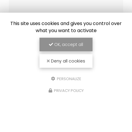
This site uses cookies and gives you control over
J'autorise ce site à conserver l'ensemble des données transmises dans
ce formulaire pour faciliter le suivi et le traitement de ma demande.
what you want to activate
(Aucune exploitation commerciale ne sera faite des données conservées.
Voir notre
politique de confidentialité
)
OK, accept all
Deny all cookies
PERSONALIZE
PRIVACY POLICY
Zone d'intervention
Metz
Thionville