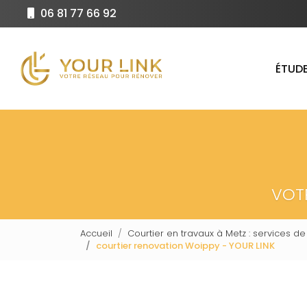
Aller
06 81 77 66 92
au
Navigation principale
contenu
principal
ÉTUDE
VOT
Accueil
Courtier en travaux à Metz : services de
courtier renovation Woippy - YOUR LINK