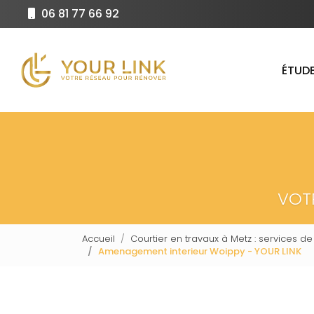
Aller
06 81 77 66 92
au
Navigation principale
contenu
principal
ÉTUDE
VOT
Accueil
Courtier en travaux à Metz : services de
Amenagement interieur Woippy - YOUR LINK