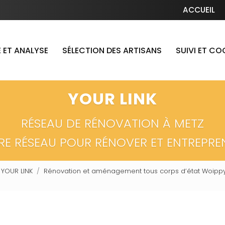
Navigation secondaire
ACCUEIL
 ET ANALYSE
SÉLECTION DES ARTISANS
SUIVI ET C
YOUR LINK
RÉSEAU DE RÉNOVATION À METZ
RE RÉSEAU POUR RÉNOVER ET ENTREPRE
 YOUR LINK
Rénovation et aménagement tous corps d’état Woippy