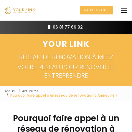
Aller
au
RAPPEL GRATUIT
contenu
principal
06 81 77 66 92
YOUR LINK
RÉSEAU DE RÉNOVATION À METZ
VOTRE RÉSEAU POUR RÉNOVER ET
ENTREPRENDRE
Accueil
Actualités
Pourquoi faire appel à un réseau de rénovation à Amnéville ?
Pourquoi faire appel à un
réseau de rénovation à