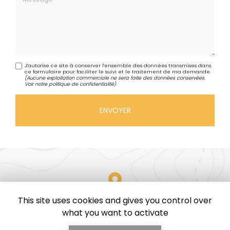
J'autorise ce site à conserver l'ensemble des données transmises dans
ce formulaire pour faciliter le suivi et le traitement de ma demande.
(Aucune exploitation commerciale ne sera faite des données conservées.
Voir notre
politique de confidentialité
)
This site uses cookies and gives you control over
Zone d'intervention
what you want to activate