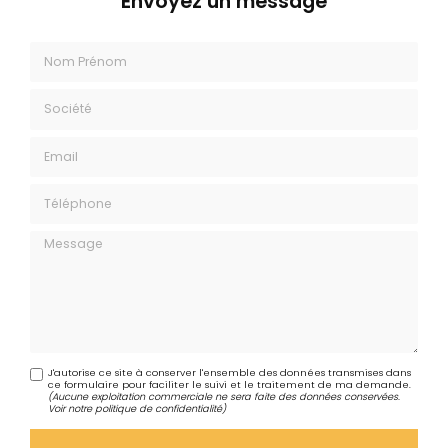
Envoyez un message
Nom Prénom
Société
Email
Téléphone
Message
J'autorise ce site à conserver l'ensemble des données transmises dans
ce formulaire pour faciliter le suivi et le traitement de ma demande.
(Aucune exploitation commerciale ne sera faite des données conservées.
Voir notre
politique de confidentialité
)