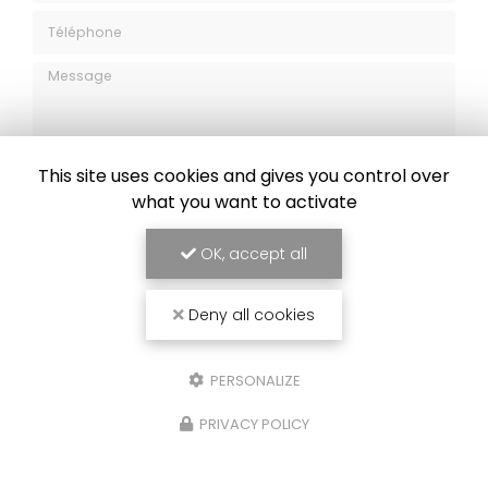
Téléphone
Message
This site uses cookies and gives you control over
what you want to activate
J'autorise ce site à conserver l'ensemble des données transmises dans
ce formulaire pour faciliter le suivi et le traitement de ma demande.
(Aucune exploitation commerciale ne sera faite des données conservées.
OK, accept all
Voir notre
politique de confidentialité
)
Deny all cookies
PERSONALIZE
PRIVACY POLICY