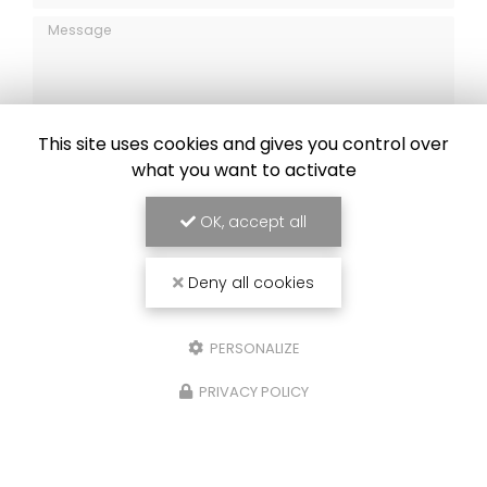
Message
This site uses cookies and gives you control over
what you want to activate
J'autorise ce site à conserver l'ensemble des données transmises dans
ce formulaire pour faciliter le suivi et le traitement de ma demande.
(Aucune exploitation commerciale ne sera faite des données conservées.
Voir notre
politique de confidentialité
)
OK, accept all
Deny all cookies
PERSONALIZE
PRIVACY POLICY
Zone d'intervention