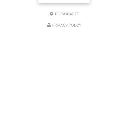
J'autorise ce site à conserver l'ensemble des données transmises dans
ce formulaire pour faciliter le suivi et le traitement de ma demande.
(Aucune exploitation commerciale ne sera faite des données conservées.
Voir notre
politique de confidentialité
)
PERSONALIZE
PRIVACY POLICY
Zone d'intervention
Metz
Thionville
Marly
Amnéville
Montigny-Lès-Metz