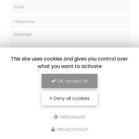
Société
Email
Téléphone
Message
This site uses cookies and gives you control over
what you want to activate
OK, accept all
J'autorise ce site à conserver l'ensemble des données transmises dans
ce formulaire pour faciliter le suivi et le traitement de ma demande.
(Aucune exploitation commerciale ne sera faite des données conservées.
Voir notre
politique de confidentialité
)
Deny all cookies
PERSONALIZE
PRIVACY POLICY