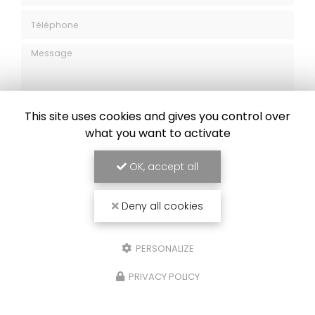
Téléphone
Message
This site uses cookies and gives you control over
what you want to activate
J'autorise ce site à conserver l'ensemble des données transmises dans
ce formulaire pour faciliter le suivi et le traitement de ma demande.
(Aucune exploitation commerciale ne sera faite des données conservées.
OK, accept all
Voir notre
politique de confidentialité
)
Deny all cookies
PERSONALIZE
PRIVACY POLICY