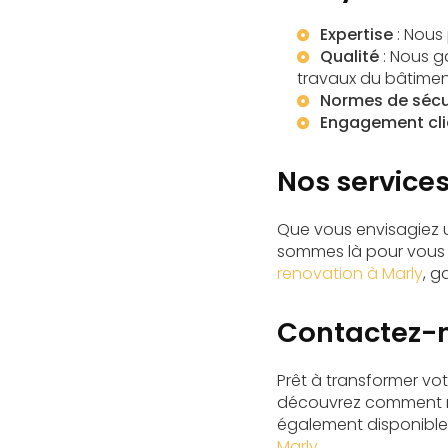
Expertise
: Nous
Qualité
: Nous g
travaux du bâtimen
Normes de sécu
Engagement cli
Nos services
Que vous envisagiez
sommes là pour vous 
renovation à Marly
, g
Contactez-n
Prêt à transformer v
découvrez comment no
également disponibles
Marly
.