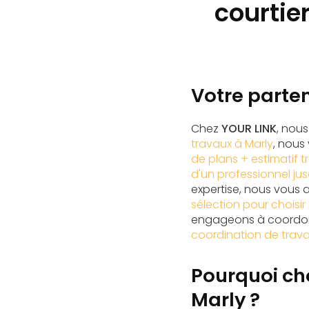
courtie
Votre parten
Chez
YOUR LINK
, nou
travaux à Marly
, nous
de plans + estimatif t
d'un professionnel jus
expertise, nous vous a
sélection pour choisir
engageons à coordon
coordination de trav
Pourquoi cho
Marly ?