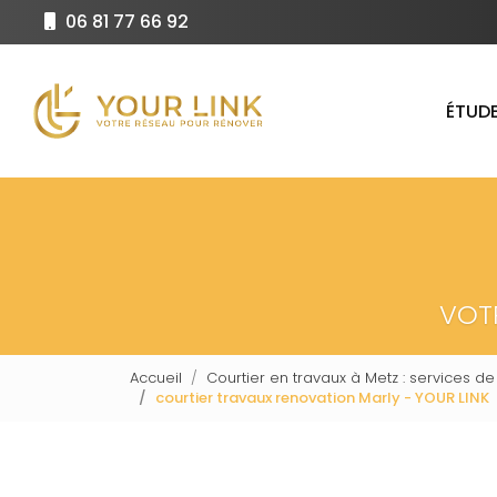
Aller
06 81 77 66 92
au
Navigation principale
contenu
principal
ÉTUDE
VOT
Accueil
Courtier en travaux à Metz : services de
courtier travaux renovation Marly - YOUR LINK