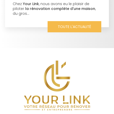
ns eu le plaisir de
À Metz, un investisseur p
omplète d'une maison
,
perle rare. Un entreprene
attractif, un discours b
acomptes plus tard, plu
chantier. Silence…
TOUTE L'ACTUALITÉ