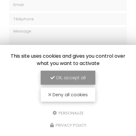
Email
Téléphone
Message
This site uses cookies and gives you control over
what you want to activate
OK, accept all
J'autorise ce site à conserver l'ensemble des données transmises dans
ce formulaire pour faciliter le suivi et le traitement de ma demande.
(Aucune exploitation commerciale ne sera faite des données conservées.
Voir notre
politique de confidentialité
)
Deny all cookies
PERSONALIZE
PRIVACY POLICY