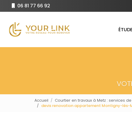
Aller
06 81 77 66 92
au
Navigation principale
contenu
principal
ÉTUDE
VOT
Accueil
Courtier en travaux à Metz : services de
devis renovation appartement Montigny-lès-M