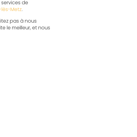
 services de
-lès-Metz
.
sitez pas à nous
 le meilleur, et nous