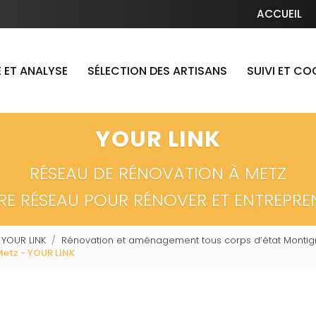
Navigation secondaire
ACCUEIL
 ET ANALYSE
SÉLECTION DES ARTISANS
SUIVI ET C
YOUR LINK
RÉSEAU DE RÉNOVATION À METZ
RE RÉSEAU POUR RÉNOVER ET ENTREPRE
 YOUR LINK
Rénovation et aménagement tous corps d’état Montign
etz - YOUR LINK