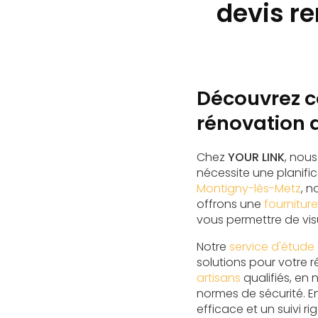
devis r
Découvrez c
rénovation 
Chez
YOUR LINK
, nou
nécessite une planifi
Montigny-lès-Metz
, 
offrons une
fournitur
vous permettre de vis
Notre
service d'étude 
solutions pour votre
artisans
qualifiés, en 
normes de sécurité. En
efficace et un suivi r