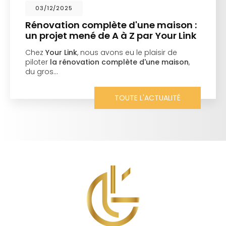
03/12/2025
Rénovation complète d'une maison :
un projet mené de A à Z par Your Link
Chez
Your Link
, nous avons eu le plaisir de
À
iloter
la rénovation complète d'une maison
,
p
du gros…
a
a
c
TOUTE L'ACTUALITÉ