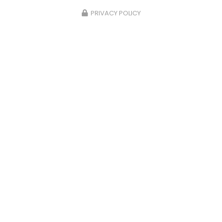
PRIVACY POLICY
Zone d'intervention
Metz
Thionville
Marly
Amnéville
Montigny-Lès-Metz
Woippy
Et le secteur...