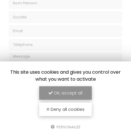
Nom Prénom
Société
Email
Téléphone
Message
This site uses cookies and gives you control over
what you want to activate
OK, accept all
J'autorise ce site à conserver l'ensemble des données transmises dans
Deny all cookies
ce formulaire pour faciliter le suivi et le traitement de ma demande.
(Aucune exploitation commerciale ne sera faite des données conservées.
Voir notre
politique de confidentialité
)
PERSONALIZE