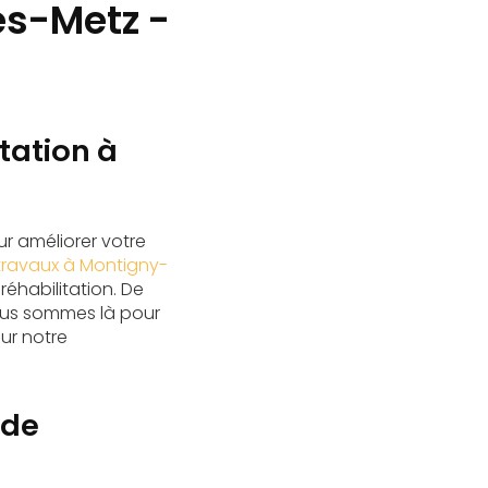
ès-Metz -
tation à
ur améliorer votre
 travaux à Montigny-
éhabilitation. De
 nous sommes là pour
ur notre
 de