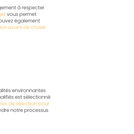
gement à respecter
jet
vous permet
s pouvez également
ion avant de choisir
alités environnantes
alifiés est sélectionné
ères de sélection pour
dre notre processus