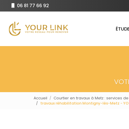
Aller
06 81 77 66 92
au
Navigation principale
contenu
principal
ÉTUDE
VOT
Accueil
Courtier en travaux à Metz : services de
travaux réhabilitation Montigny-lès-Metz - YO