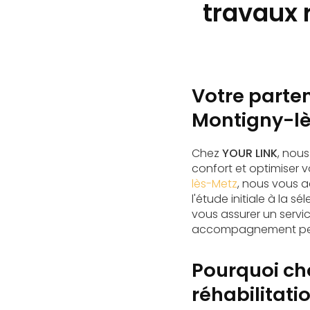
travaux 
Votre parten
Montigny-l
Chez
YOUR LINK
, nou
confort et optimiser
lès-Metz
, nous vous a
l'étude initiale à la 
vous assurer un servi
accompagnement per
Pourquoi cho
réhabilitati