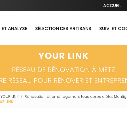
Navigation secondaire
ACCUEIL
 ET ANALYSE
SÉLECTION DES ARTISANS
SUIVI ET C
YOUR LINK
RÉSEAU DE RÉNOVATION À METZ
RE RÉSEAU POUR RÉNOVER ET ENTREPRE
 YOUR LINK
Rénovation et aménagement tous corps d’état Montign
UR LINK