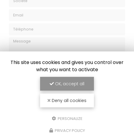
Société
Email
Téléphone
Message
This site uses cookies and gives you control over
what you want to activate
OK, accept all
J'autorise ce site à conserver l'ensemble des données transmises dans
ce formulaire pour faciliter le suivi et le traitement de ma demande.
(Aucune exploitation commerciale ne sera faite des données conservées.
Deny all cookies
Voir notre
politique de confidentialité
)
PERSONALIZE
PRIVACY POLICY