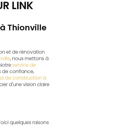
UR LINK
à Thionville
ion et de rénovation
ville
, nous mettons à
 Notre
service de
s de confiance,
jet de construction à
er d'une vision claire
oici quelques raisons