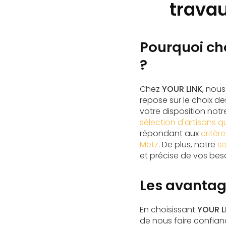
travau
Pourquoi cho
?
Chez
YOUR LINK
, nou
repose sur le choix d
votre disposition notr
sélection d'artisans qu
répondant aux
critèr
Metz
. De plus, notre
se
et précise de vos be
Les avantag
En choisissant
YOUR L
de nous faire confian