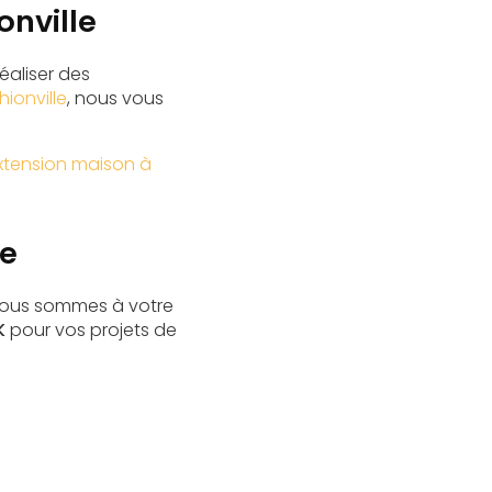
onville
éaliser des
ionville
, nous vous
xtension maison à
le
 Nous sommes à votre
K
pour vos projets de