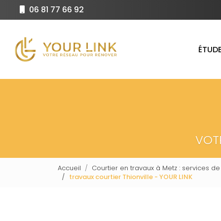
Aller
06 81 77 66 92
au
Navigation principale
contenu
principal
ÉTUDE
VOT
Accueil
Courtier en travaux à Metz : services de
travaux courtier Thionville - YOUR LINK