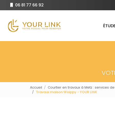
Aller
06 81 77 66 92
au
Navigation principale
contenu
principal
ÉTUDE
VOT
Accueil
Courtier en travaux à Metz : services de
Travaux maison Woippy - YOUR LINK