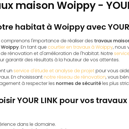
aux maison Woippy - YOUR
otre habitat à Woippy avec YOUR
s comprenons l'importance de réaliser des
travaux maiso
à
Woippy
. En tant que
courtier en travaux à Woippy
, nous
de rénovation et d'amélioration de l'habitat. Notre
servic
r garantir des résultats à la hauteur de vos attentes.
ent un
service d'étude et analyse de projet
pour vous aider
aux. En choisissant
notre réseau de rénovation
, vous bén
agement à respecter les
normes de sécurité
les plus stric
oisir YOUR LINK pour vos travau
érience dans le domaine.