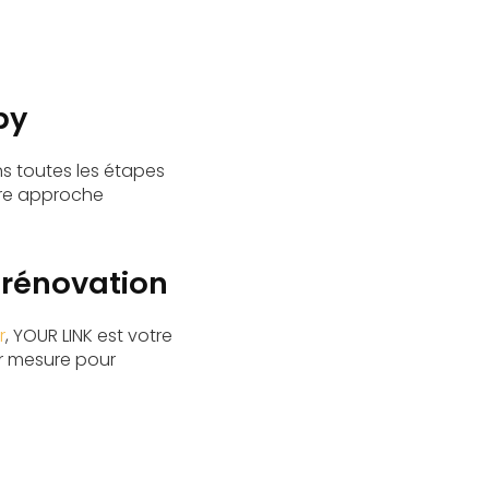
py
ns toutes les étapes
tre approche
 rénovation
r
, YOUR LINK est votre
ur mesure pour