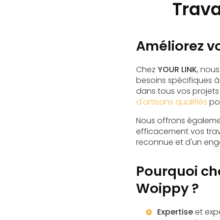
Trav
Améliorez v
Chez
YOUR LINK
, nou
besoins spécifiques 
dans tous vos projets 
d'artisans qualifiés
pou
Nous offrons égalem
efficacement vos trav
reconnue et d'un eng
Pourquoi ch
Woippy ?
Expertise
et exp