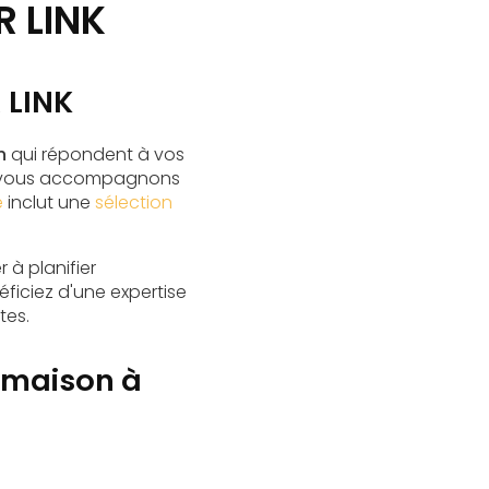
 LINK
 LINK
n
qui répondent à vos
 vous accompagnons
e
inclut une
sélection
 à planifier
éficiez d'une expertise
tes.
x maison à